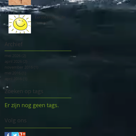
Eerste Hulp in de
zomer!
Archief
mei 2026
(2)
2 posts
april 2026
(2)
2 posts
november 2016
(1)
1 post
mei 2016
(1)
1 post
april 2016
(1)
1 post
Zoeken op tags
Er zijn nog geen tags.
Volg ons