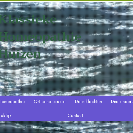
Klassieke
Homeopathie
Huizen
Homeopathie
Orthomoleculair
Darmklachten
Dna onder
raktijk
Contact