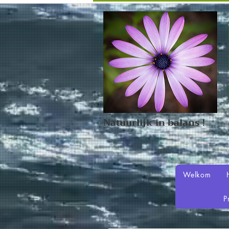
Natuurlijk in balans !
Welkom
P