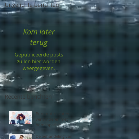
Uitgelichte berichten
Kom later
terug
Gepubliceerde posts
zullen hier worden
weergegeven.
Recente berichten
Burn-out klachten
verminderen met
homeopathie
De behandeling van