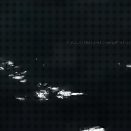
© 2025 by Klassieke Homeopathie Huizen