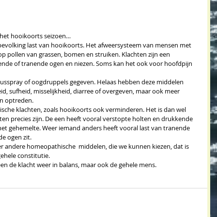
r het hooikoorts seizoen…
bevolking last van hooikoorts. Het afweersysteem van mensen met 
 op pollen van grassen, bomen en struiken. Klachten zijn een 
ende of tranende ogen en niezen. Soms kan het ook voor hoofdpijn 
neusspray of oogdruppels gegeven. Helaas hebben deze middelen 
d, sufheid, misselijkheid, diarree of overgeven, maar ook meer 
n optreden. 
che klachten, zoals hooikoorts ook verminderen. Het is dan wel 
hten precies zijn. De een heeft vooral verstopte holten en drukkende 
 het gehemelte. Weer iemand anders heeft vooral last van tranende 
e ogen zit. 
r andere homeopathische  middelen, die we kunnen kiezen, dat is 
ehele constitutie. 
en de klacht weer in balans, maar ook de gehele mens. 