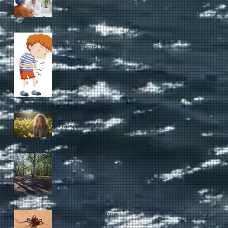
bijwerkingen van de
kankerbehandeling
met homeopathie -
een waardevolle
Schoolgaande
samenwerking!
kinderen met buikpijn
Eindelijk lente!.....
Hatsjieee!
Welkom herfst!
De ziekte van Lyme