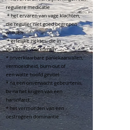
reguliere medicatie
* het ervaren van vage klachten,
die regulier niet goed begrepen
worden
* erfelijke ziektes, die in
de
familie
voorkomen
* onverklaarbare paniekaanvallen,
vermoeidheid, burn-out of
een
watte hoofd gevoel
* na een onverwacht gebeurtenis,
bv na het krijgen van een
hartinfarct
* het vermoeden van een
oestrogeen dominantie