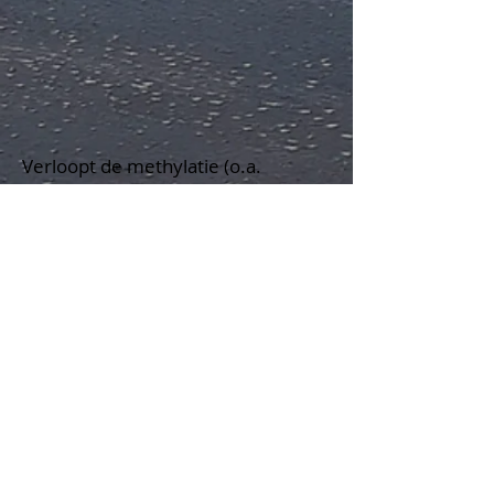
Verloopt de methylatie (o.a.
overdracht van informatie,
celherstel, stressverwerking) welk
goed?
Als de methylatie bv. niet goed
verloopt, kunnen er verschillende
klachten ontstaan, zoals astma en
allergieën, psychische problemen,
depressie, slapeloosheid, ADHD,
autisme, degeneratieve ziektes,
zoals hart- en vaatziektes,