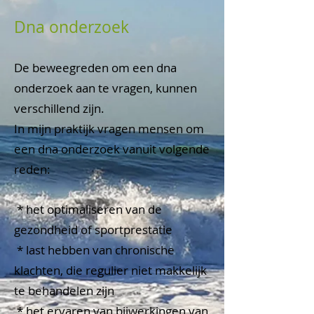
Dna onderzoek
De beweegreden om een dna
onderzoek aan te vragen, kunnen
verschillend zijn.
In mijn praktijk vragen mensen om
een dna onderzoek vanuit volgende
reden:
* het optimaliseren van de
gezondheid of sportprestatie
* last hebben van chronische
klachten, die regulier niet makkelijk
te behandelen zijn
* het ervaren van bijwerkingen van