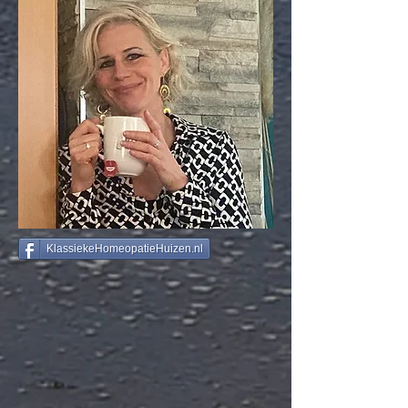
KlassiekeHomeopatieHuizen.nl