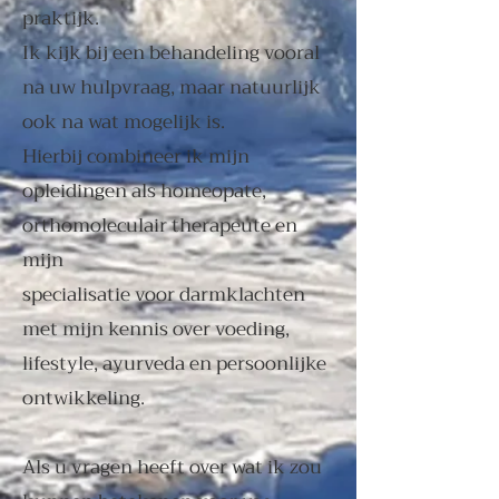
praktijk.
Ik kijk bij een behandeling vooral
na uw hulpvraag, maar natuurlijk
ook na wat mogelijk is.
Hierbij combineer ik mijn
opleidingen als
homeopate,
orthomoleculair therapeute e
n
mijn
specialisatie voor darmklachten
met mijn kennis over voeding,
lifestyle, ayurveda en persoonlijke
ontwikkeling.
Als u vragen heeft over wat ik zou