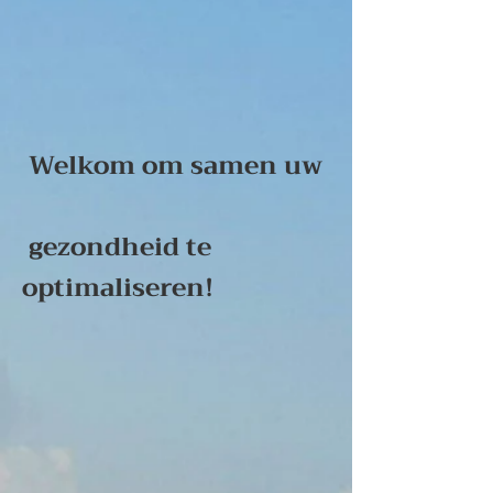
Welkom om samen uw
gezondheid te
optimaliseren!