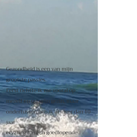
Gezondheid is een van mijn
grootste passies.
Eerst richtte ik me vooral op
mezelf en op mijn gezin, maar
ondertussen heb ik al meer dan 10
jaar
ervaring in mijn goedlopende