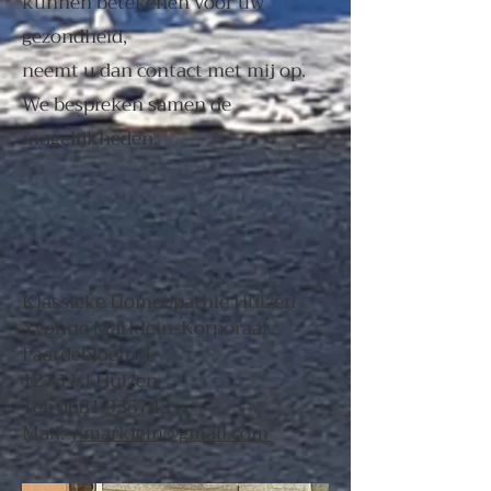
kunnen betekenen voor uw
gezondheid,
neemt u dan contact
met mij op.
We bespreken samen de
mogelijkheden.
Klassieke Homeopathie Huizen
Yvonne Marklein-Korporaal
Paardebloem 4
1273 VJ Huizen
Tel:
0681 935743
​Mail:
y.marklein@gmail.com